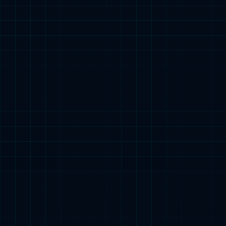
2025年第四季度平台数据报告发布
PA旗舰厅2025年Q4数据报告正式对外发布，平台用户规模同
比增长35%，服务可用率持续保持99.6%以上。
2026-01-05
阅读 3160
bjxydfs.com
新游上线
星际传奇·全新电子游戏震撼上线
年度重磅新游《星际传奇》正式登陆PA旗舰厅，首创星际主题