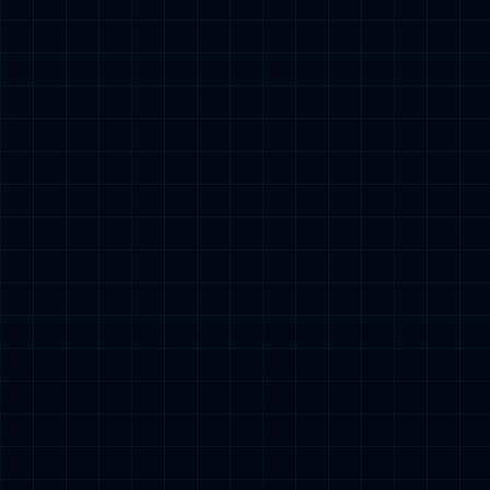
Microsoft
🌐
💠
GoDaddy
Azure
Amazon
🚀
🔐
VeriSign
AWS
常见
问题