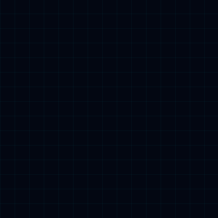
★★★★★
"平台服务可用率真的很高，基本没有遇到无法访问的情
况，响应速度极快，为技术团队点赞！"
追梦少年
陈
用户ID: PA4431025
★★★★★
"7×24小时客服太给力了！半夜咨询问题也很快得到回
复，处理效率高，让人非常放心和满意。"
蓝天白云
赵
用户ID: PA3398760