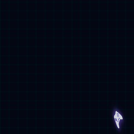
极致平台体验
界面设计简洁流畅，操作逻辑清晰直观，无论是网页端
还是移动端，均可获得无缝衔接的优质体验。
🔒
全面平台安全
采用256位SSL加密传输与多层安全防护体系，实时拦
截异常流量，全方位保障用户数据与资金安全。