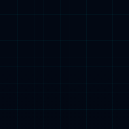
为您解答关于PA旗舰厅的疑问
▼
如何加入PA旗舰厅？
您可以通过点击首页"立即开始"按钮进入注册流程，填
写相关信息并完成手机号验证即可成功加入，整个过程
▼
如何下载PA旗舰厅客户端？
仅需约1分钟。
您可以在页面底部的"客户端下载"区域选择对应的iOS或
Android版本进行下载安装。安装过程中如有任何问题，
▼
平台是否支持移动端访问？
可随时联系在线客服协助解决。
是的，PA旗舰厅全面支持移动端浏览器访问，同时提供
iOS和Android原生客户端，让您随时随地畅享平台精彩
▼
如何联系平台客服？
内容。