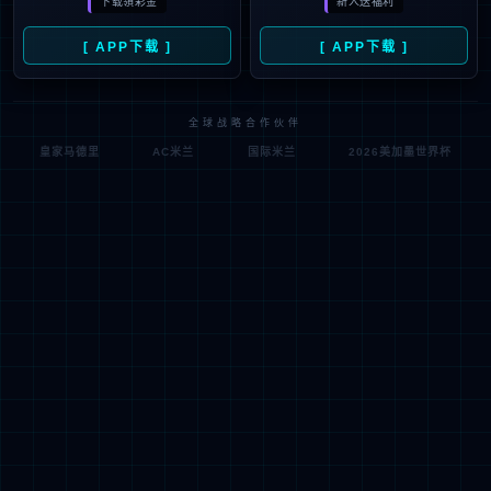
六大核心优势，打造极致娱乐体验
📊
权威数据分析
依托大数据智能分析体系，深度洞察用户偏好，实时优
化推荐策略，让每一次访问都精准匹配您的兴趣。
🎮