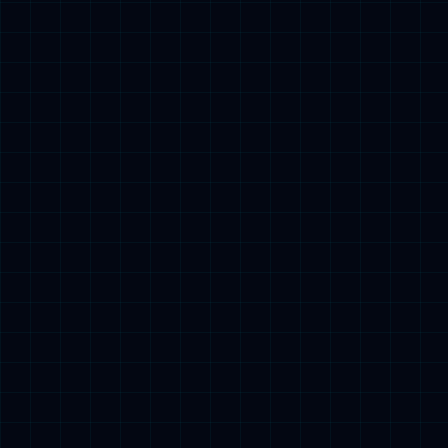
2026年游戏行业趋势全面解读
从技术研发到用户需求，全方位剖析2026年在线娱乐行业的十
大发展趋势。
📖 2280 阅读
👍 356 点赞
💡 推荐
bjxydfs.com
新手必看：电子游戏入门技巧大全
从基础规则到进阶策略，一篇看懂电子游戏玩法，成为高手的
捷径就在这里。
📖 3560 阅读
👍 512 点赞