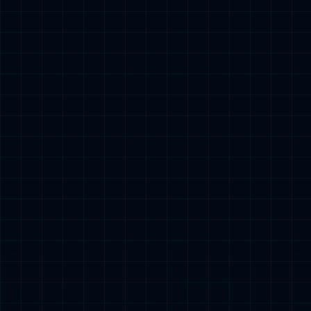
行业权威资讯
📰
与多家行业顶级数据机构建立深度合作，定期发布权威行业
报告与趋势分析。
7×24全天候服务
⏰
专业客服团队全天候在线值守，无论何时何地，为您提供及
时高效的贴心服务。