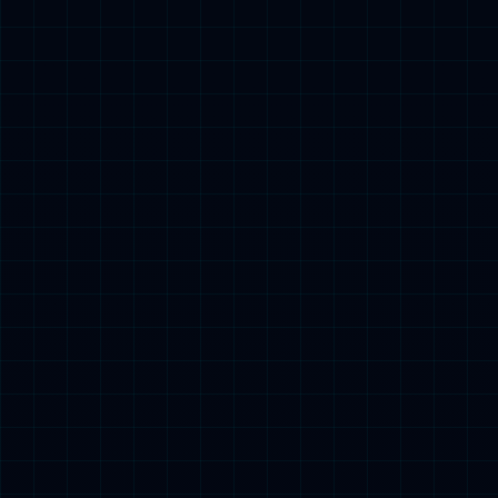
"PA旗舰厅的体验真的太棒了！画面高清流畅，从未出
现卡顿，游戏类型丰富，每次访问都有新发现。"
深海游龙
王
用户ID: PA8823901
★★★★★
"平台安全性做得非常好，数据加密、实名认证都很完
善，玩起来非常安心，客服响应也特别及时。"
星辰大海
张
用户ID: PA7723145